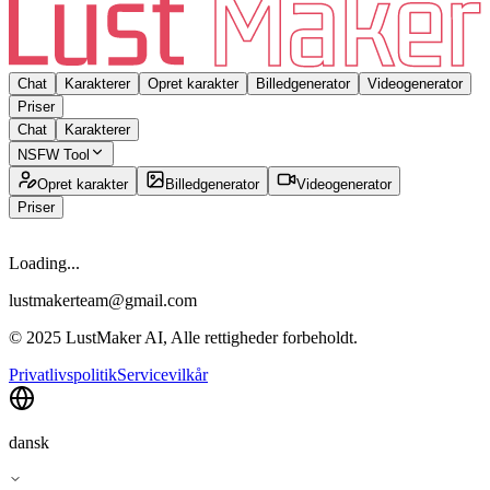
Chat
Karakterer
Opret karakter
Billedgenerator
Videogenerator
Priser
Chat
Karakterer
NSFW Tool
Opret karakter
Billedgenerator
Videogenerator
Priser
Loading...
lustmakerteam@gmail.com
© 2025 LustMaker AI, Alle rettigheder forbeholdt.
Privatlivspolitik
Servicevilkår
dansk