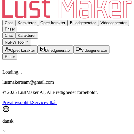
Chat
Karakterer
Opret karakter
Billedgenerator
Videogenerator
Priser
Chat
Karakterer
NSFW Tool
Opret karakter
Billedgenerator
Videogenerator
Priser
Loading...
lustmakerteam@gmail.com
© 2025 LustMaker AI, Alle rettigheder forbeholdt.
Privatlivspolitik
Servicevilkår
dansk