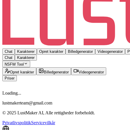
Chat
Karakterer
Opret karakter
Billedgenerator
Videogenerator
P
Chat
Karakterer
NSFW Tool
Opret karakter
Billedgenerator
Videogenerator
Priser
Loading...
lustmakerteam@gmail.com
© 2025 LustMaker AI, Alle rettigheder forbeholdt.
Privatlivspolitik
Servicevilkår