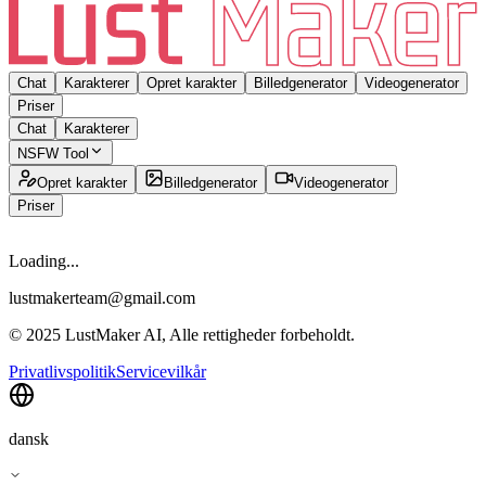
Chat
Karakterer
Opret karakter
Billedgenerator
Videogenerator
Priser
Chat
Karakterer
NSFW Tool
Opret karakter
Billedgenerator
Videogenerator
Priser
Loading...
lustmakerteam@gmail.com
© 2025 LustMaker AI, Alle rettigheder forbeholdt.
Privatlivspolitik
Servicevilkår
dansk