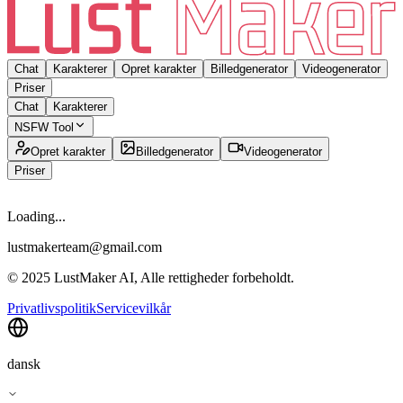
Chat
Karakterer
Opret karakter
Billedgenerator
Videogenerator
Priser
Chat
Karakterer
NSFW Tool
Opret karakter
Billedgenerator
Videogenerator
Priser
Loading...
lustmakerteam@gmail.com
© 2025 LustMaker AI, Alle rettigheder forbeholdt.
Privatlivspolitik
Servicevilkår
dansk