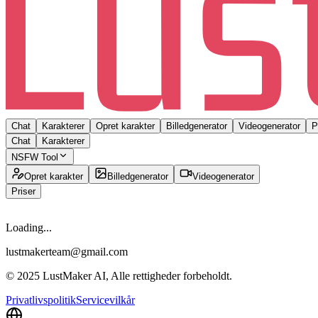
Chat
Karakterer
Opret karakter
Billedgenerator
Videogenerator
P
Chat
Karakterer
NSFW Tool
Opret karakter
Billedgenerator
Videogenerator
Priser
Loading...
lustmakerteam@gmail.com
© 2025 LustMaker AI, Alle rettigheder forbeholdt.
Privatlivspolitik
Servicevilkår