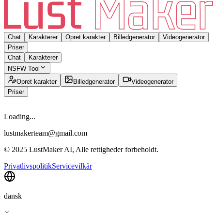
Chat
Karakterer
Opret karakter
Billedgenerator
Videogenerator
Priser
Chat
Karakterer
NSFW Tool
Opret karakter
Billedgenerator
Videogenerator
Priser
Loading...
lustmakerteam@gmail.com
© 2025 LustMaker AI, Alle rettigheder forbeholdt.
Privatlivspolitik
Servicevilkår
dansk