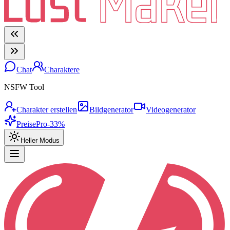
Chat
Charaktere
NSFW Tool
Charakter erstellen
Bildgenerator
Videogenerator
Preise
Pro
-33%
Heller Modus