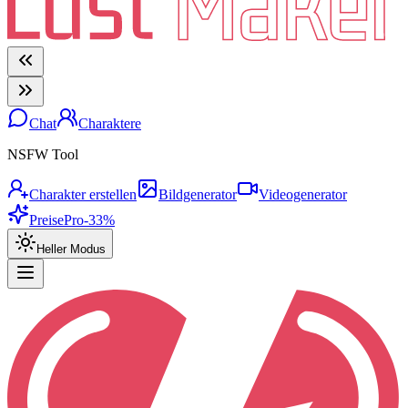
Chat
Charaktere
NSFW Tool
Charakter erstellen
Bildgenerator
Videogenerator
Preise
Pro
-33%
Heller Modus