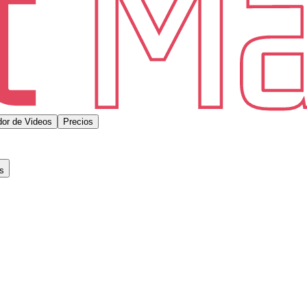
or de Videos
Precios
s