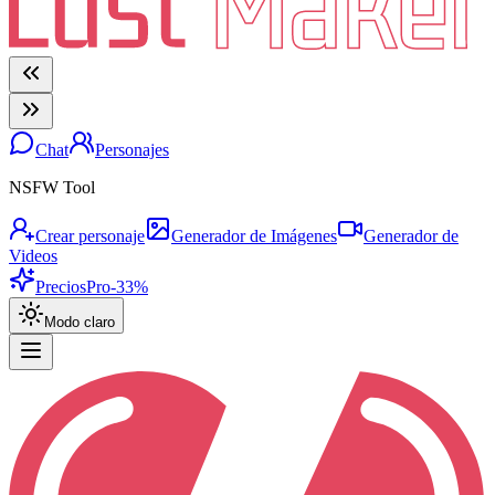
Chat
Personajes
NSFW Tool
Crear personaje
Generador de Imágenes
Generador de
Videos
Precios
Pro
-33%
Modo claro