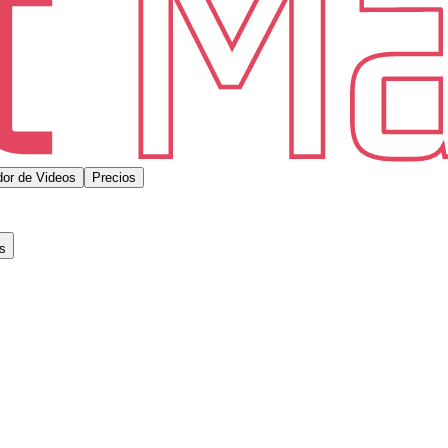
or de Videos
Precios
s