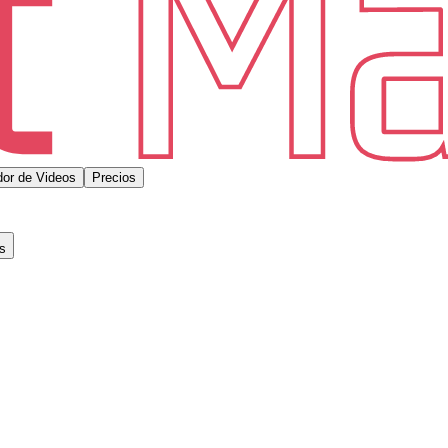
or de Videos
Precios
s