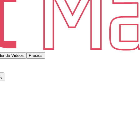
or de Videos
Precios
s