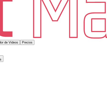
or de Videos
Precios
s