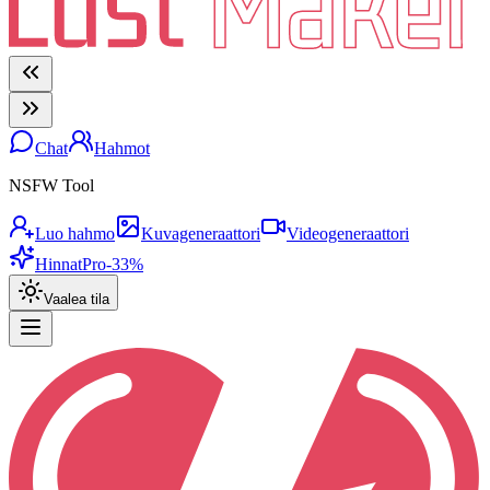
Chat
Hahmot
NSFW Tool
Luo hahmo
Kuvageneraattori
Videogeneraattori
Hinnat
Pro
-33%
Vaalea tila