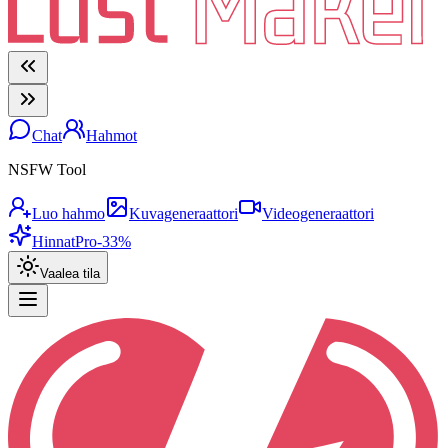
Chat
Hahmot
NSFW Tool
Luo hahmo
Kuvageneraattori
Videogeneraattori
Hinnat
Pro
-33%
Vaalea tila