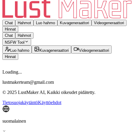
Chat
Hahmot
Luo hahmo
Kuvageneraattori
Videogeneraattori
Hinnat
Chat
Hahmot
NSFW Tool
Luo hahmo
Kuvageneraattori
Videogeneraattori
Hinnat
Loading...
lustmakerteam@gmail.com
© 2025 LustMaker AI, Kaikki oikeudet pidätetty.
Tietosuojakäytäntö
Käyttöehdot
suomalainen