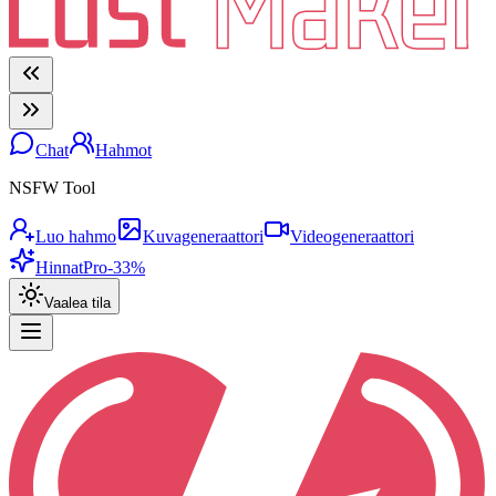
Chat
Hahmot
NSFW Tool
Luo hahmo
Kuvageneraattori
Videogeneraattori
Hinnat
Pro
-33%
Vaalea tila