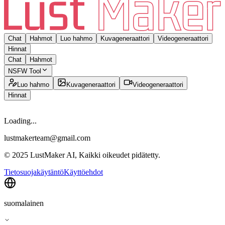
Chat
Hahmot
Luo hahmo
Kuvageneraattori
Videogeneraattori
Hinnat
Chat
Hahmot
NSFW Tool
Luo hahmo
Kuvageneraattori
Videogeneraattori
Hinnat
Loading...
lustmakerteam@gmail.com
© 2025 LustMaker AI, Kaikki oikeudet pidätetty.
Tietosuojakäytäntö
Käyttöehdot
suomalainen