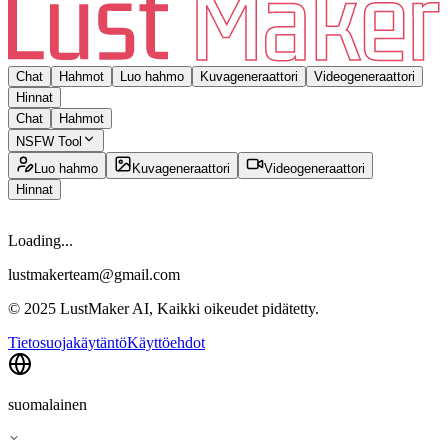
Chat
Hahmot
Luo hahmo
Kuvageneraattori
Videogeneraattori
Hinnat
Chat
Hahmot
NSFW Tool
Luo hahmo
Kuvageneraattori
Videogeneraattori
Hinnat
Loading...
lustmakerteam@gmail.com
© 2025 LustMaker AI, Kaikki oikeudet pidätetty.
Tietosuojakäytäntö
Käyttöehdot
suomalainen