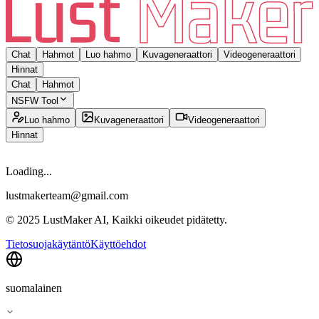
Chat
Hahmot
Luo hahmo
Kuvageneraattori
Videogeneraattori
Hinnat
Chat
Hahmot
NSFW Tool
Luo hahmo
Kuvageneraattori
Videogeneraattori
Hinnat
Loading...
lustmakerteam@gmail.com
© 2025 LustMaker AI, Kaikki oikeudet pidätetty.
Tietosuojakäytäntö
Käyttöehdot
suomalainen