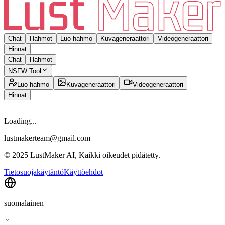
Chat
Hahmot
Luo hahmo
Kuvageneraattori
Videogeneraattori
Hinnat
Chat
Hahmot
NSFW Tool
Luo hahmo
Kuvageneraattori
Videogeneraattori
Hinnat
Loading...
lustmakerteam@gmail.com
© 2025 LustMaker AI, Kaikki oikeudet pidätetty.
Tietosuojakäytäntö
Käyttöehdot
suomalainen