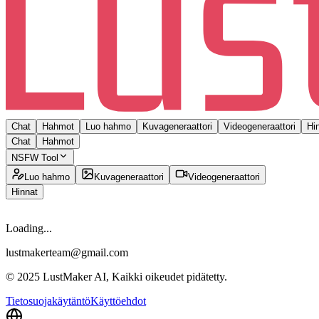
Chat
Hahmot
Luo hahmo
Kuvageneraattori
Videogeneraattori
Hi
Chat
Hahmot
NSFW Tool
Luo hahmo
Kuvageneraattori
Videogeneraattori
Hinnat
Loading...
lustmakerteam@gmail.com
© 2025 LustMaker AI, Kaikki oikeudet pidätetty.
Tietosuojakäytäntö
Käyttöehdot