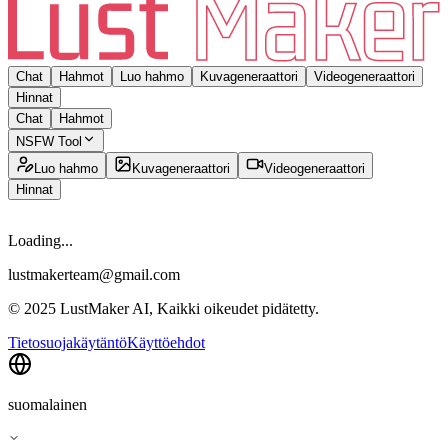
Chat
Hahmot
Luo hahmo
Kuvageneraattori
Videogeneraattori
Hinnat
Chat
Hahmot
NSFW Tool
Luo hahmo
Kuvageneraattori
Videogeneraattori
Hinnat
Loading...
lustmakerteam@gmail.com
© 2025 LustMaker AI, Kaikki oikeudet pidätetty.
Tietosuojakäytäntö
Käyttöehdot
suomalainen