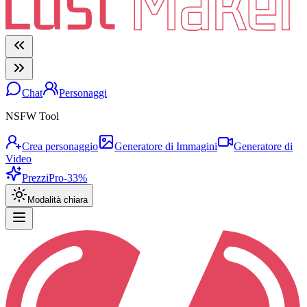
Chat
Personaggi
NSFW Tool
Crea personaggio
Generatore di Immagini
Generatore di
Video
Prezzi
Pro
-33%
Modalità chiara