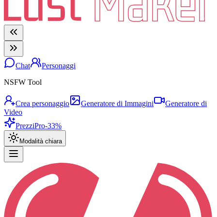
Chat
Personaggi
NSFW Tool
Crea personaggio
Generatore di Immagini
Generatore di
Video
Prezzi
Pro
-33%
Modalità chiara