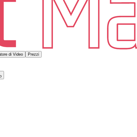
tore di Video
Prezzi
o