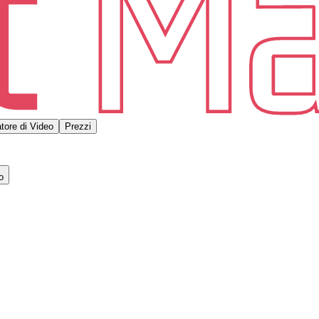
tore di Video
Prezzi
o