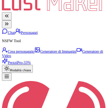
Chat
Personaggi
NSFW Tool
Crea personaggio
Generatore di Immagini
Generatore di
Video
Prezzi
Pro
-33%
Modalità chiara