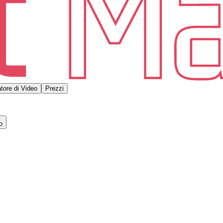
tore di Video
Prezzi
o