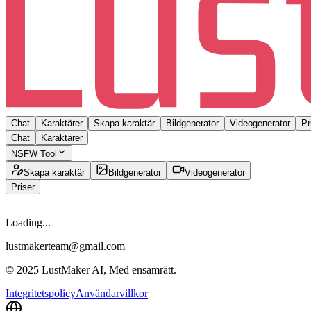
Chat
Karaktärer
Skapa karaktär
Bildgenerator
Videogenerator
Pr
Chat
Karaktärer
NSFW Tool
Skapa karaktär
Bildgenerator
Videogenerator
Priser
Loading...
lustmakerteam@gmail.com
© 2025 LustMaker AI, Med ensamrätt.
Integritetspolicy
Användarvillkor