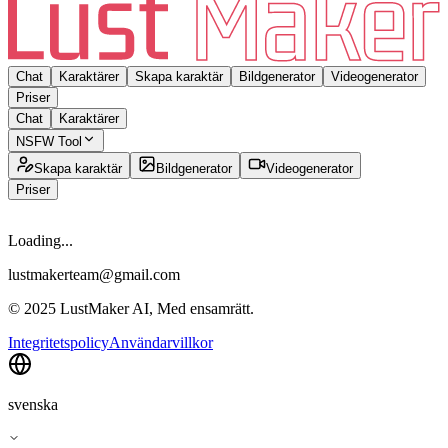
Chat
Karaktärer
Skapa karaktär
Bildgenerator
Videogenerator
Priser
Chat
Karaktärer
NSFW Tool
Skapa karaktär
Bildgenerator
Videogenerator
Priser
Loading...
lustmakerteam@gmail.com
© 2025 LustMaker AI, Med ensamrätt.
Integritetspolicy
Användarvillkor
svenska