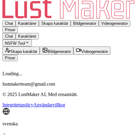
Chat
Karaktärer
Skapa karaktär
Bildgenerator
Videogenerator
Priser
Chat
Karaktärer
NSFW Tool
Skapa karaktär
Bildgenerator
Videogenerator
Priser
Loading...
lustmakerteam@gmail.com
© 2025 LustMaker AI, Med ensamrätt.
Integritetspolicy
Användarvillkor
svenska