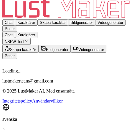
Chat
Karaktärer
Skapa karaktär
Bildgenerator
Videogenerator
Priser
Chat
Karaktärer
NSFW Tool
Skapa karaktär
Bildgenerator
Videogenerator
Priser
Loading...
lustmakerteam@gmail.com
© 2025 LustMaker AI, Med ensamrätt.
Integritetspolicy
Användarvillkor
svenska