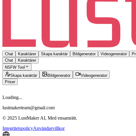
Chat
Karaktärer
Skapa karaktär
Bildgenerator
Videogenerator
Pr
Chat
Karaktärer
NSFW Tool
Skapa karaktär
Bildgenerator
Videogenerator
Priser
Loading...
lustmakerteam@gmail.com
© 2025 LustMaker AI, Med ensamrätt.
Integritetspolicy
Användarvillkor