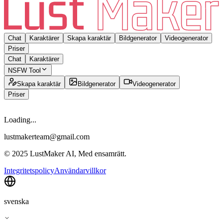
Chat
Karaktärer
Skapa karaktär
Bildgenerator
Videogenerator
Priser
Chat
Karaktärer
NSFW Tool
Skapa karaktär
Bildgenerator
Videogenerator
Priser
Loading...
lustmakerteam@gmail.com
© 2025 LustMaker AI, Med ensamrätt.
Integritetspolicy
Användarvillkor
svenska