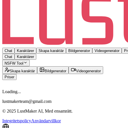
Chat
Karaktärer
Skapa karaktär
Bildgenerator
Videogenerator
Pr
Chat
Karaktärer
NSFW Tool
Skapa karaktär
Bildgenerator
Videogenerator
Priser
Loading...
lustmakerteam@gmail.com
© 2025 LustMaker AI, Med ensamrätt.
Integritetspolicy
Användarvillkor