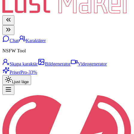
Chat
Karaktärer
NSFW Tool
Skapa karaktär
Bildgenerator
Videogenerator
Priser
Pro
-33%
Ljust läge