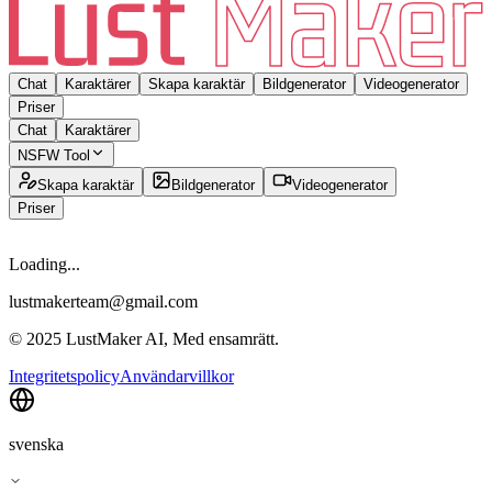
Chat
Karaktärer
Skapa karaktär
Bildgenerator
Videogenerator
Priser
Chat
Karaktärer
NSFW Tool
Skapa karaktär
Bildgenerator
Videogenerator
Priser
Loading...
lustmakerteam@gmail.com
© 2025 LustMaker AI, Med ensamrätt.
Integritetspolicy
Användarvillkor
svenska