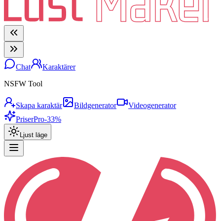
Chat
Karaktärer
NSFW Tool
Skapa karaktär
Bildgenerator
Videogenerator
Priser
Pro
-33%
Ljust läge