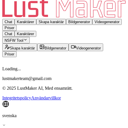
Chat
Karaktärer
Skapa karaktär
Bildgenerator
Videogenerator
Priser
Chat
Karaktärer
NSFW Tool
Skapa karaktär
Bildgenerator
Videogenerator
Priser
Loading...
lustmakerteam@gmail.com
© 2025 LustMaker AI, Med ensamrätt.
Integritetspolicy
Användarvillkor
svenska