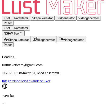
Chat
Karaktärer
Skapa karaktär
Bildgenerator
Videogenerator
Priser
Chat
Karaktärer
NSFW Tool
Skapa karaktär
Bildgenerator
Videogenerator
Priser
Loading...
lustmakerteam@gmail.com
© 2025 LustMaker AI, Med ensamrätt.
Integritetspolicy
Användarvillkor
svenska