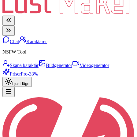
Chat
Karaktärer
NSFW Tool
Skapa karaktär
Bildgenerator
Videogenerator
Priser
Pro
-33%
Ljust läge