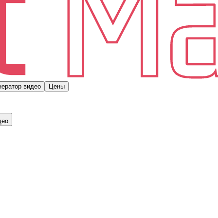
нератор видео
Цены
део