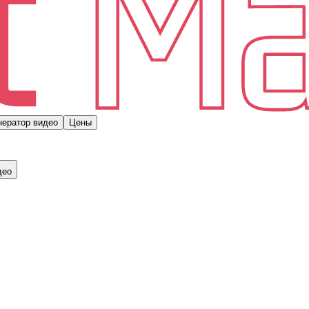
нератор видео
Цены
део