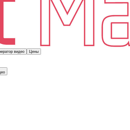
нератор видео
Цены
део