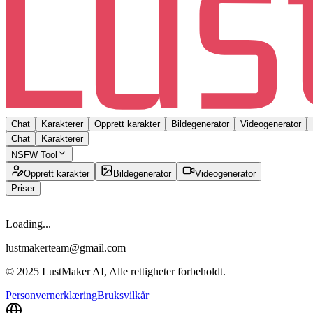
Chat
Karakterer
Opprett karakter
Bildegenerator
Videogenerator
Chat
Karakterer
NSFW Tool
Opprett karakter
Bildegenerator
Videogenerator
Priser
Loading...
lustmakerteam@gmail.com
© 2025 LustMaker AI, Alle rettigheter forbeholdt.
Personvernerklæring
Bruksvilkår