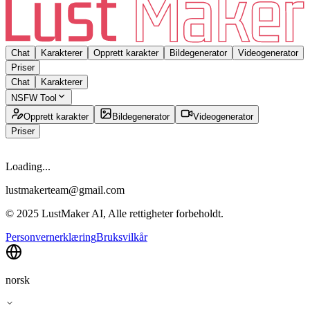
Chat
Karakterer
Opprett karakter
Bildegenerator
Videogenerator
Priser
Chat
Karakterer
NSFW Tool
Opprett karakter
Bildegenerator
Videogenerator
Priser
Loading...
lustmakerteam@gmail.com
© 2025 LustMaker AI, Alle rettigheter forbeholdt.
Personvernerklæring
Bruksvilkår
norsk