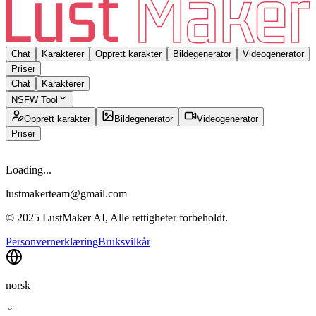
Chat
Karakterer
Opprett karakter
Bildegenerator
Videogenerator
Priser
Chat
Karakterer
NSFW Tool
Opprett karakter
Bildegenerator
Videogenerator
Priser
Loading...
lustmakerteam@gmail.com
© 2025 LustMaker AI, Alle rettigheter forbeholdt.
Personvernerklæring
Bruksvilkår
norsk